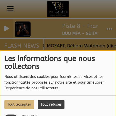
Piste 8 - Franck Var
DUO MFA - GUITARES
FLASH NEWS
 Les 3 anges, MAHLER, MOZART, Débora Waldman (dir
Les informations que nous
collectons
Actualités Sorties de CDs
CONCOURS
RSS
Nous utilisons des cookies pour fournir les services et les
CONCOURS
fonctionnalités proposés sur notre site et pour améliorer
l'expérience de nos utilisateurs.
Tout accepter
Tout refuser