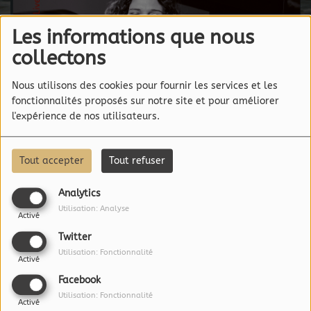
Les informations que nous
collectons
Nous utilisons des cookies pour fournir les services et les
fonctionnalités proposés sur notre site et pour améliorer
l'expérience de nos utilisateurs.
Tout accepter
Tout refuser
Analytics
CARMEN LUANA STRUPPA -
Utilisation: Analyse
Activé
CONCERT LIVE
Twitter
Utilisation: Fonctionnalité
Activé
Facebook
CHARLOTTE SOHY : LES
Utilisation: Fonctionnalité
Activé