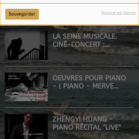
3 ANGES, MAHLER,
MOZART, DÉBORA
Propulsé par Orejime
Sauvegarder
WALDMAN (DIRECTION)
LA SEINE MUSICALE.
CINÉ-CONCERT :
NOSFERATU PAR JEAN
FRANÇOIS ZYGEL,
(MURNAU, 1921)
OEUVRES POUR PIANO
- ( PIANO - MERVE
MERSINLIGIL )
ZHENGYI HUANG -
PIANO RÉCITAL "LIVE"