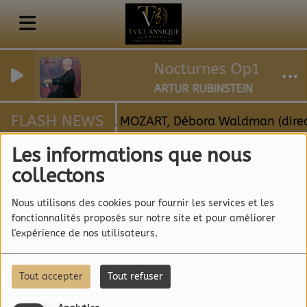
Nocturnes Op15 - 1 
ARTUR RUBINSTEIN
FLASH NEWS
 Les 3 anges, MAHLER, MOZART, Débora Waldman (dire
Les informations que nous
collectons
1
RSS
Nous utilisons des cookies pour fournir les services et les
1
fonctionnalités proposés sur notre site et pour améliorer
l'expérience de nos utilisateurs.
Tout accepter
Tout refuser